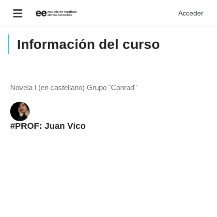
Salta al contenido principal
Acceder
Panel lateral
Información del curso
Novela I (en castellano) Grupo "Conrad"
#PROF: Juan Vico